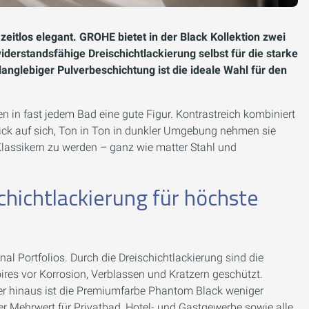
eitlos elegant. GROHE bietet in der Black Kollektion zwei
derstandsfähige Dreischichtlackierung selbst für die starke
nglebiger Pulverbeschichtung ist die ideale Wahl für den
in fast jedem Bad eine gute Figur. Kontrastreich kombiniert
lick auf sich, Ton in Ton in dunkler Umgebung nehmen sie
 Klassikern zu werden – ganz wie matter Stahl und
hichtlackierung für höchste
l Portfolios. Durch die Dreischichtlackierung sind die
res vor Korrosion, Verblassen und Kratzern geschützt.
ber hinaus ist die Premiumfarbe Phantom Black weniger
ter Mehrwert für Privatbad, Hotel- und Gastgewerbe sowie alle