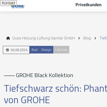
Kontakt
Privatkunden
Guse Heizung-Lüftung-Sanitär GmbH
Blog
Tie
Bad
Design
Lifestyle
06.08.2024
⸺ GROHE Black Kollektion
Tiefschwarz schön: Phan
von GROHE