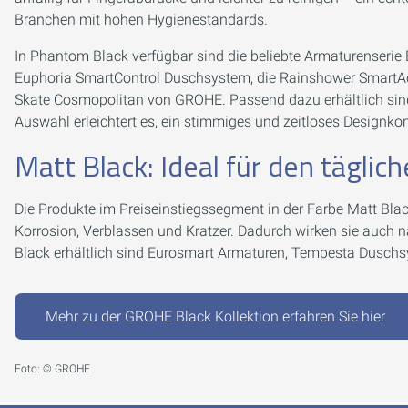
Branchen mit hohen Hygienestandards.
In Phantom Black verfügbar sind die beliebte Armaturenseri
Euphoria SmartControl Duschsystem, die Rainshower SmartAct
Skate Cosmopolitan von GROHE. Passend dazu erhältlich sind 
Auswahl erleichtert es, ein stimmiges und zeitloses Designko
Matt Black: Ideal für den tägli
Die Produkte im Preiseinstiegssegment in der Farbe Matt Bla
Korrosion, Verblassen und Kratzer. Dadurch wirken sie auch 
Black erhältlich sind Eurosmart Armaturen, Tempesta Dusch
Mehr zu der GROHE Black Kollektion erfahren Sie hier
Foto: © GROHE