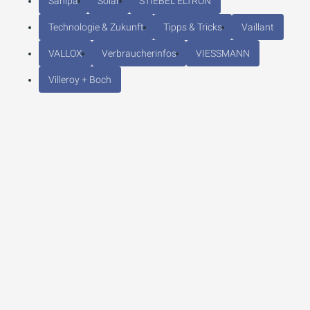
Sanipa
Solar
STIEBEL ELTRON
Technologie & Zukunft
Tipps & Tricks
Vaillant
VALLOX
Verbraucherinfos
VIESSMANN
Villeroy + Boch