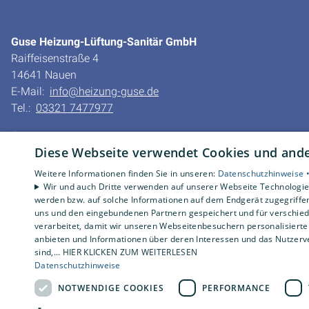
Guse Heizung-Lüftung-Sanitär GmbH
Raiffeisenstraße 4
14641 Nauen
E-Mail:
info@heizung-guse.de
Tel.:
03321 7477977
Impressum
Diese Webseite verwendet Cookies und ander
Datenschutzerklärung
AGB
Weitere Informationen finden Sie in unseren:
Datenschutzhinweise 
Barrierefreiheitserklärung
Wir und auch Dritte verwenden auf unserer Webseite Technologien
werden bzw. auf solche Informationen auf dem Endgerät zugegriffe
uns und den eingebundenen Partnern gespeichert und für verschiede
verarbeitet, damit wir unseren Webseitenbesuchern personalisierte 
anbieten und Informationen über deren Interessen und das Nutzerve
sind,... HIER KLICKEN ZUM WEITERLESEN
Datenschutzhinweise
NOTWENDIGE COOKIES
PERFORMANCE