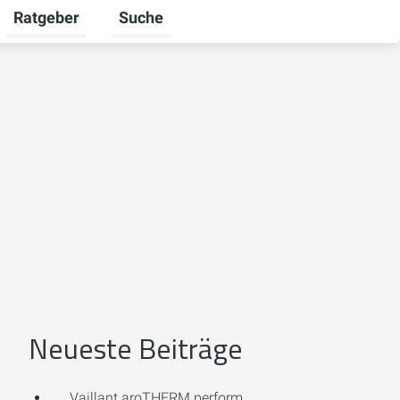
Ratgeber
Suche
mschalten
iere umschalten
Untermenü für Unternehmen umschalten
Untermenü für Ratgeber umschalten
Neueste Beiträge
Vaillant aroTHERM perform