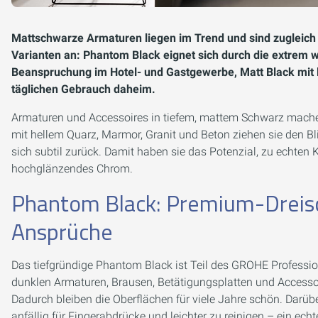
Mattschwarze Armaturen liegen im Trend und sind zugleich z
Varianten an: Phantom Black eignet sich durch die extrem wi
Beanspruchung im Hotel- und Gastgewerbe, Matt Black mit la
täglichen Gebrauch daheim.
Armaturen und Accessoires in tiefem, mattem Schwarz machen 
mit hellem Quarz, Marmor, Granit und Beton ziehen sie den B
sich subtil zurück. Damit haben sie das Potenzial, zu echten
hochglänzendes Chrom.
Phantom Black: Premium-Dreisc
Ansprüche
Das tiefgründige Phantom Black ist Teil des GROHE Professiona
dunklen Armaturen, Brausen, Betätigungsplatten und Accessoi
Dadurch bleiben die Oberflächen für viele Jahre schön. Darü
anfällig für Fingerabdrücke und leichter zu reinigen – ein ech