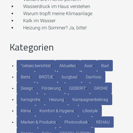
Wasserdruck im Haus verstehen
Warum tropft meine Klimaanlage
Kalk im Wasser
Heizung im Sommer? Ja, bitte!
Kategorien
°celseo berichtet
Aktuelles
Axor
Bad
Bette
BRÖTJE
burgbad
Danfoss
Design
Förderung
GEBERIT
GROHE
hansgrohe
Heizung
Kampagnenbeitrag
Klima
Komfort & Hygiene
Lifestyle
Marken & Produkte
Photovoltaik
REHAU