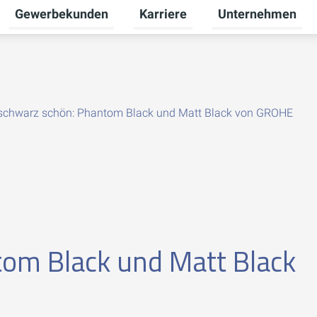
Gewerbekunden
Karriere
Unternehmen
Untermenü für Privatkunden umschalten
Untermenü für Gewerbekunden u
Untermenü für Karr
fschwarz schön: Phantom Black und Matt Black von GROHE
tom Black und Matt Black