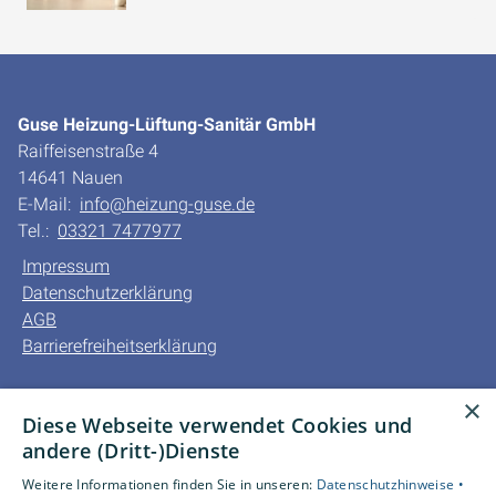
Modernisierungsprojekte.
Guse Heizung-Lüftung-Sanitär GmbH
Raiffeisenstraße 4
14641 Nauen
E-Mail:
info@heizung-guse.de
Tel.:
03321 7477977
Impressum
Datenschutzerklärung
AGB
Barrierefreiheitserklärung
Unsere Bereiche
×
Diese Webseite verwendet Cookies und
Privatkunden
andere (Dritt-)Dienste
Gewerbekunden
Karriere
Weitere Informationen finden Sie in unseren:
Datenschutzhinweise •