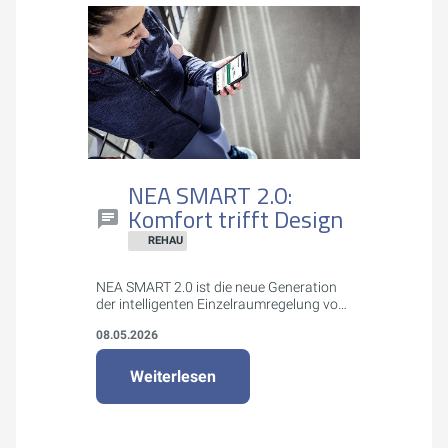
NEA SMART 2.0:
Komfort trifft Design
REHAU
NEA SMART 2.0 ist die neue Generation
der intelligenten Einzelraumregelung von
REHAU für Flächenheizungs- und -
08.05.2026
kühlungssysteme. Das System bietet
attraktives Design, einfache Montage
und Bedienung sowie smarte Funktionen
Weiterlesen
wie App-Steuerung, Geofencing und
Energieeinsparung bis zu 20%.