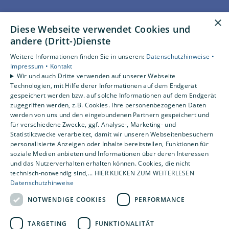
Unsere Bereiche
×
Diese Webseite verwendet Cookies und
Privatkunden
andere (Dritt-)Dienste
Gewerbekunden
Karriere
Weitere Informationen finden Sie in unseren:
Datenschutzhinweise •
Unternehmen
Impressum •
Kontakt
Wir und auch Dritte verwenden auf unserer Webseite
Kontakt
Technologien, mit Hilfe derer Informationen auf dem Endgerät
gespeichert werden bzw. auf solche Informationen auf dem Endgerät
zugegriffen werden, z.B. Cookies. Ihre personenbezogenen Daten
Um externe HTML-Inhalte anzuzeigen, benötigen wir
werden von uns und den eingebundenen Partnern gespeichert und
Ihre Einwilligung.
für verschiedene Zwecke, ggf. Analyse-, Marketing- und
Statistikzwecke verarbeitet, damit wir unseren Webseitenbesuchern
Weitere Informationen finden Sie in unserer
personalisierte Anzeigen oder Inhalte bereitstellen, Funktionen für
Datenschutzerklärung.
soziale Medien anbieten und Informationen über deren Interessen
und das Nutzerverhalten erhalten können. Cookies, die nicht
technisch-notwendig sind,... HIER KLICKEN ZUM WEITERLESEN
Cookie-Einstellungen öffnen
Datenschutzhinweise
NOTWENDIGE COOKIES
PERFORMANCE
TARGETING
FUNKTIONALITÄT