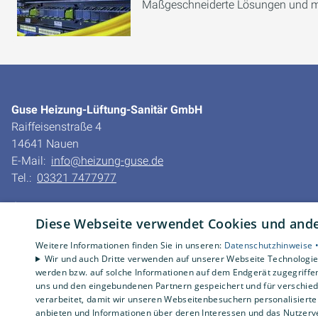
Maßgeschneiderte Lösungen und mode
Guse Heizung-Lüftung-Sanitär GmbH
Raiffeisenstraße 4
14641 Nauen
E-Mail:
info@heizung-guse.de
Tel.:
03321 7477977
Impressum
Diese Webseite verwendet Cookies und ander
Datenschutzerklärung
AGB
Weitere Informationen finden Sie in unseren:
Datenschutzhinweise 
Barrierefreiheitserklärung
Wir und auch Dritte verwenden auf unserer Webseite Technologien
werden bzw. auf solche Informationen auf dem Endgerät zugegriffe
uns und den eingebundenen Partnern gespeichert und für verschiede
verarbeitet, damit wir unseren Webseitenbesuchern personalisierte 
anbieten und Informationen über deren Interessen und das Nutzerve