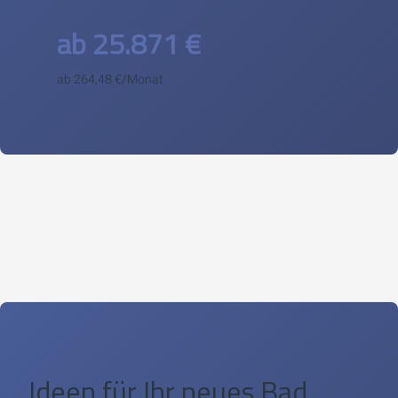
ab 25.871 €
ab 264,48 €/Monat
Ideen für Ihr neues Bad