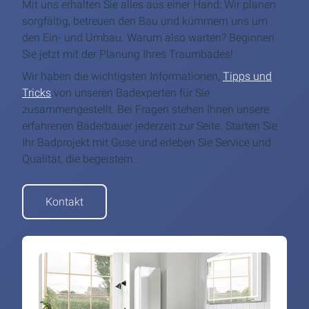
Mit uns erhalten Sie alles aus einer Hand: Wir planen
sorgfältig, betreuen den Bau und kümmern uns um
den Ein- und Umbau. Warum also warten? Beginnen
Sie jetzt mit der Planung Ihres Traumbades!
Wir haben die wichtigsten Informationen,
Tipps und
Tricks
von unseren Badexperten für Sie
zusammengestellt. Bei Fragen stehen Ihnen unsere
erfahrenen Bäderbauer jederzeit zur Seite. Starten Sie
Ihr Badprojekt mit Guse und erleben Sie Service und
Qualität, die begeistern.
Kontakt