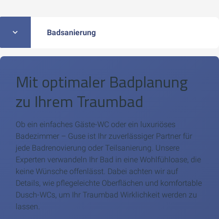
Badsanierung
Mit optimaler Badplanung
zu Ihrem Traumbad
Ob ein einfaches Gäste-WC oder ein luxuriöses
Badezimmer – Guse ist Ihr zuverlässiger Partner für
jede Badrenovierung oder Teilsanierung. Unsere
Experten verwandeln Ihr Bad in eine Wohlfühloase, die
keine Wünsche offenlässt. Dabei achten wir auf
Details, wie pflegeleichte Oberflächen und komfortable
Dusch-WCs, um Ihr Traumbad Wirklichkeit werden zu
lassen.