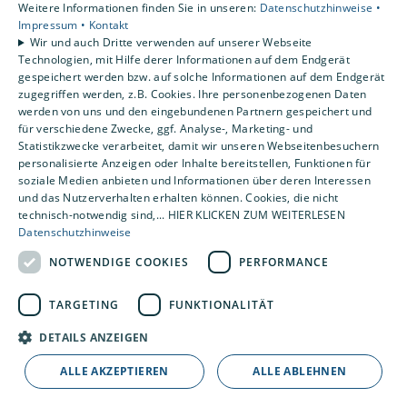
Sanitärbranche stehen. Das sind neben GROHE und
Weitere Informationen finden Sie in unseren:
Datenschutzhinweise •
Villeroy & Boch zudem auch hansgrohe, Sanipa, Geberit,
Impressum •
Kontakt
Wir und auch Dritte verwenden auf unserer Webseite
BWT, Axor, burgbad, BETTE, Schedel und viele mehr, die
Technologien, mit Hilfe derer Informationen auf dem Endgerät
den Anspruch haben, in Zusammenarbeit mit unseren
gespeichert werden bzw. auf solche Informationen auf dem Endgerät
Fachbetrieben für Sie das Beste zu geben.
zugegriffen werden, z.B. Cookies. Ihre personenbezogenen Daten
werden von uns und den eingebundenen Partnern gespeichert und
für verschiedene Zwecke, ggf. Analyse-, Marketing- und
Statistikzwecke verarbeitet, damit wir unseren Webseitenbesuchern
personalisierte Anzeigen oder Inhalte bereitstellen, Funktionen für
soziale Medien anbieten und Informationen über deren Interessen
und das Nutzerverhalten erhalten können. Cookies, die nicht
technisch-notwendig sind,... HIER KLICKEN ZUM WEITERLESEN
Datenschutzhinweise
NOTWENDIGE COOKIES
PERFORMANCE
TARGETING
FUNKTIONALITÄT
Guse Heizung-Lüftung-Sanitär GmbH
DETAILS ANZEIGEN
Raiffeisenstraße 4
ALLE AKZEPTIEREN
ALLE ABLEHNEN
14641 Nauen
E-Mail:
info@heizung-guse.de