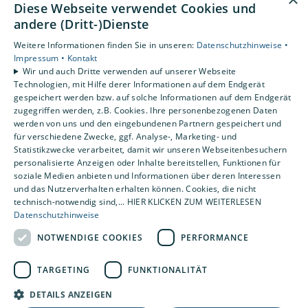
Diese Webseite verwendet Cookies und
Privatkunden
andere (Dritt-)Dienste
Gewerbekunden
Karriere
Weitere Informationen finden Sie in unseren:
Datenschutzhinweise •
Unternehmen
Impressum •
Kontakt
Wir und auch Dritte verwenden auf unserer Webseite
Kontakt
Technologien, mit Hilfe derer Informationen auf dem Endgerät
gespeichert werden bzw. auf solche Informationen auf dem Endgerät
zugegriffen werden, z.B. Cookies. Ihre personenbezogenen Daten
Um externe HTML-Inhalte anzuzeigen, benötigen wir
werden von uns und den eingebundenen Partnern gespeichert und
Ihre Einwilligung.
für verschiedene Zwecke, ggf. Analyse-, Marketing- und
Statistikzwecke verarbeitet, damit wir unseren Webseitenbesuchern
Weitere Informationen finden Sie in unserer
personalisierte Anzeigen oder Inhalte bereitstellen, Funktionen für
Datenschutzerklärung.
soziale Medien anbieten und Informationen über deren Interessen
und das Nutzerverhalten erhalten können. Cookies, die nicht
technisch-notwendig sind,... HIER KLICKEN ZUM WEITERLESEN
Cookie-Einstellungen öffnen
Datenschutzhinweise
NOTWENDIGE COOKIES
PERFORMANCE
TARGETING
FUNKTIONALITÄT
DETAILS ANZEIGEN