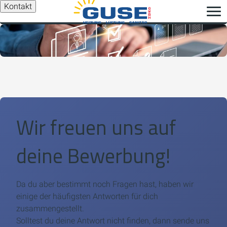
Kontakt
Wir freuen uns auf
deine Bewerbung!
Da du aber bestimmt noch Fragen hast, haben wir
einige der häufigsten Antworten für dich
zusammengestellt.
Solltest du deine Antwort nicht finden, dann sende uns