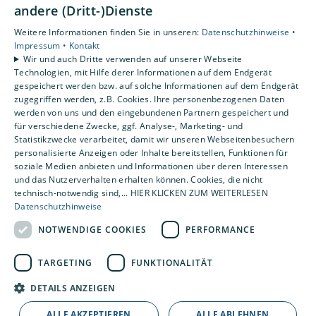
andere (Dritt-)Dienste
Gewerbekunden
Karriere
Weitere Informationen finden Sie in unseren:
Datenschutzhinweise •
Unternehmen
Impressum •
Kontakt
Wir und auch Dritte verwenden auf unserer Webseite
Kontakt
Technologien, mit Hilfe derer Informationen auf dem Endgerät
gespeichert werden bzw. auf solche Informationen auf dem Endgerät
zugegriffen werden, z.B. Cookies. Ihre personenbezogenen Daten
Um externe HTML-Inhalte anzuzeigen, benötigen wir
werden von uns und den eingebundenen Partnern gespeichert und
Ihre Einwilligung.
für verschiedene Zwecke, ggf. Analyse-, Marketing- und
Statistikzwecke verarbeitet, damit wir unseren Webseitenbesuchern
Weitere Informationen finden Sie in unserer
personalisierte Anzeigen oder Inhalte bereitstellen, Funktionen für
Datenschutzerklärung.
soziale Medien anbieten und Informationen über deren Interessen
und das Nutzerverhalten erhalten können. Cookies, die nicht
technisch-notwendig sind,... HIER KLICKEN ZUM WEITERLESEN
Cookie-Einstellungen öffnen
Datenschutzhinweise
NOTWENDIGE COOKIES
PERFORMANCE
TARGETING
FUNKTIONALITÄT
DETAILS ANZEIGEN
ALLE AKZEPTIEREN
ALLE ABLEHNEN