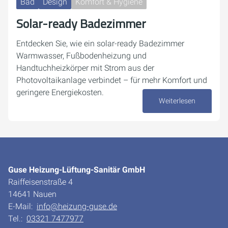
Bad
Design
Komfort & Hygiene
Solar-ready Badezimmer
Entdecken Sie, wie ein solar-ready Badezimmer
Warmwasser, Fußbodenheizung und
Handtuchheizkörper mit Strom aus der
Photovoltaikanlage verbindet – für mehr Komfort und
geringere Energiekosten.
Weiterlesen
04. Dezember 2025
Guse Heizung-Lüftung-Sanitär GmbH
Raiffeisenstraße 4
14641 Nauen
E-Mail:
info@heizung-guse.de
Tel.:
03321 7477977