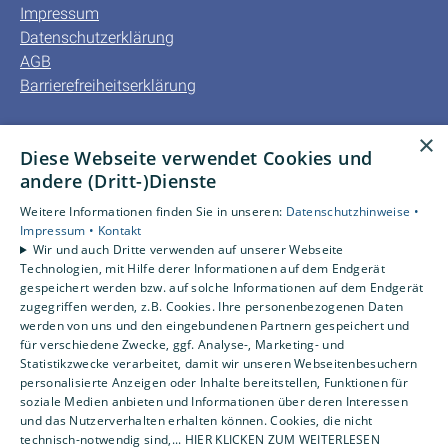
Impressum
Datenschutzerklärung
AGB
Barrierefreiheitserklärung
Unsere Bereiche
×
Diese Webseite verwendet Cookies und
Privatkunden
andere (Dritt-)Dienste
Gewerbekunden
Karriere
Weitere Informationen finden Sie in unseren:
Datenschutzhinweise •
Unternehmen
Impressum •
Kontakt
Wir und auch Dritte verwenden auf unserer Webseite
Kontakt
Technologien, mit Hilfe derer Informationen auf dem Endgerät
gespeichert werden bzw. auf solche Informationen auf dem Endgerät
zugegriffen werden, z.B. Cookies. Ihre personenbezogenen Daten
Um externe HTML-Inhalte anzuzeigen, benötigen wir
werden von uns und den eingebundenen Partnern gespeichert und
Ihre Einwilligung.
für verschiedene Zwecke, ggf. Analyse-, Marketing- und
Statistikzwecke verarbeitet, damit wir unseren Webseitenbesuchern
Weitere Informationen finden Sie in unserer
personalisierte Anzeigen oder Inhalte bereitstellen, Funktionen für
Datenschutzerklärung.
soziale Medien anbieten und Informationen über deren Interessen
und das Nutzerverhalten erhalten können. Cookies, die nicht
technisch-notwendig sind,... HIER KLICKEN ZUM WEITERLESEN
Cookie-Einstellungen öffnen