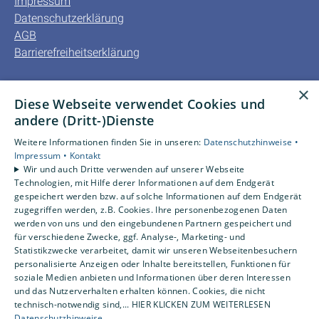
Impressum
Datenschutzerklärung
AGB
Barrierefreiheitserklärung
Unsere Bereiche
×
Diese Webseite verwendet Cookies und
Privatkunden
andere (Dritt-)Dienste
Gewerbekunden
Karriere
Weitere Informationen finden Sie in unseren:
Datenschutzhinweise •
Unternehmen
Impressum •
Kontakt
Wir und auch Dritte verwenden auf unserer Webseite
Kontakt
Technologien, mit Hilfe derer Informationen auf dem Endgerät
gespeichert werden bzw. auf solche Informationen auf dem Endgerät
zugegriffen werden, z.B. Cookies. Ihre personenbezogenen Daten
Um externe HTML-Inhalte anzuzeigen, benötigen wir
werden von uns und den eingebundenen Partnern gespeichert und
Ihre Einwilligung.
für verschiedene Zwecke, ggf. Analyse-, Marketing- und
Statistikzwecke verarbeitet, damit wir unseren Webseitenbesuchern
Weitere Informationen finden Sie in unserer
personalisierte Anzeigen oder Inhalte bereitstellen, Funktionen für
Datenschutzerklärung.
soziale Medien anbieten und Informationen über deren Interessen
und das Nutzerverhalten erhalten können. Cookies, die nicht
technisch-notwendig sind,... HIER KLICKEN ZUM WEITERLESEN
Cookie-Einstellungen öffnen
Datenschutzhinweise