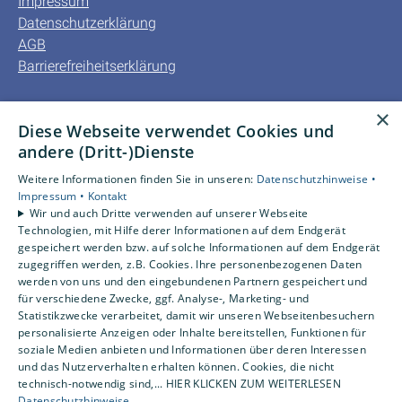
Impressum
Datenschutzerklärung
AGB
Barrierefreiheitserklärung
Unsere Bereiche
×
Diese Webseite verwendet Cookies und
Privatkunden
andere (Dritt-)Dienste
Gewerbekunden
Karriere
Weitere Informationen finden Sie in unseren:
Datenschutzhinweise •
Unternehmen
Impressum •
Kontakt
Wir und auch Dritte verwenden auf unserer Webseite
Kontakt
Technologien, mit Hilfe derer Informationen auf dem Endgerät
gespeichert werden bzw. auf solche Informationen auf dem Endgerät
zugegriffen werden, z.B. Cookies. Ihre personenbezogenen Daten
Um externe HTML-Inhalte anzuzeigen, benötigen wir
werden von uns und den eingebundenen Partnern gespeichert und
Ihre Einwilligung.
für verschiedene Zwecke, ggf. Analyse-, Marketing- und
Statistikzwecke verarbeitet, damit wir unseren Webseitenbesuchern
Weitere Informationen finden Sie in unserer
personalisierte Anzeigen oder Inhalte bereitstellen, Funktionen für
Datenschutzerklärung.
soziale Medien anbieten und Informationen über deren Interessen
und das Nutzerverhalten erhalten können. Cookies, die nicht
technisch-notwendig sind,... HIER KLICKEN ZUM WEITERLESEN
Cookie-Einstellungen öffnen
Datenschutzhinweise