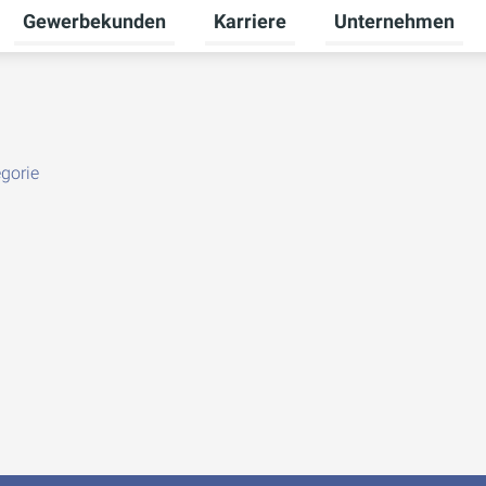
Gewerbekunden
Karriere
Unternehmen
Untermenü für Privatkunden umschalten
Untermenü für Gewerbekunden u
Untermenü für Karr
gorie