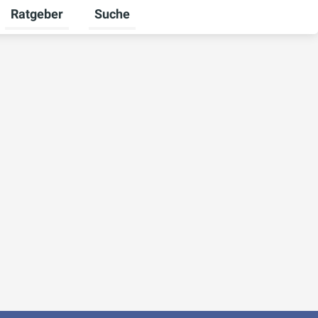
Ratgeber
Suche
mschalten
iere umschalten
Untermenü für Unternehmen umschalten
Untermenü für Ratgeber umschalten