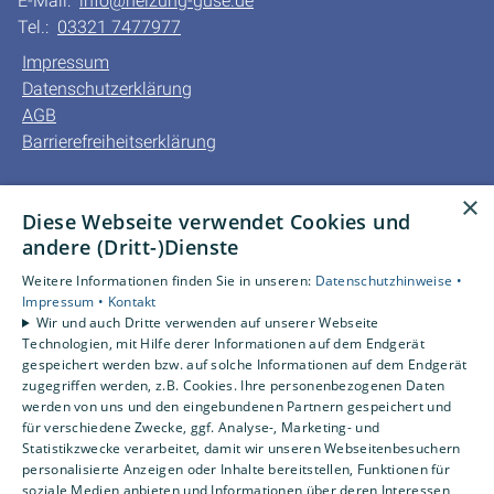
E-Mail:
info@heizung-guse.de
Tel.:
03321 7477977
Impressum
Datenschutzerklärung
AGB
Barrierefreiheitserklärung
Unsere Bereiche
×
Diese Webseite verwendet Cookies und
Privatkunden
andere (Dritt-)Dienste
Gewerbekunden
Karriere
Weitere Informationen finden Sie in unseren:
Datenschutzhinweise •
Unternehmen
Impressum •
Kontakt
Wir und auch Dritte verwenden auf unserer Webseite
Kontakt
Technologien, mit Hilfe derer Informationen auf dem Endgerät
gespeichert werden bzw. auf solche Informationen auf dem Endgerät
zugegriffen werden, z.B. Cookies. Ihre personenbezogenen Daten
Um externe HTML-Inhalte anzuzeigen, benötigen wir
werden von uns und den eingebundenen Partnern gespeichert und
Ihre Einwilligung.
für verschiedene Zwecke, ggf. Analyse-, Marketing- und
Statistikzwecke verarbeitet, damit wir unseren Webseitenbesuchern
Weitere Informationen finden Sie in unserer
personalisierte Anzeigen oder Inhalte bereitstellen, Funktionen für
Datenschutzerklärung.
soziale Medien anbieten und Informationen über deren Interessen