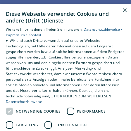
Unsere Bereiche
×
Diese Webseite verwendet Cookies und
Privatkunden
andere (Dritt-)Dienste
Gewerbekunden
Karriere
Weitere Informationen finden Sie in unseren:
Datenschutzhinweise •
Unternehmen
Impressum •
Kontakt
Wir und auch Dritte verwenden auf unserer Webseite
Kontakt
Technologien, mit Hilfe derer Informationen auf dem Endgerät
gespeichert werden bzw. auf solche Informationen auf dem Endgerät
zugegriffen werden, z.B. Cookies. Ihre personenbezogenen Daten
Um externe HTML-Inhalte anzuzeigen, benötigen wir
werden von uns und den eingebundenen Partnern gespeichert und
Ihre Einwilligung.
für verschiedene Zwecke, ggf. Analyse-, Marketing- und
Statistikzwecke verarbeitet, damit wir unseren Webseitenbesuchern
Weitere Informationen finden Sie in unserer
personalisierte Anzeigen oder Inhalte bereitstellen, Funktionen für
Datenschutzerklärung.
soziale Medien anbieten und Informationen über deren Interessen
und das Nutzerverhalten erhalten können. Cookies, die nicht
technisch-notwendig sind,... HIER KLICKEN ZUM WEITERLESEN
Cookie-Einstellungen öffnen
Datenschutzhinweise
NOTWENDIGE COOKIES
PERFORMANCE
TARGETING
FUNKTIONALITÄT