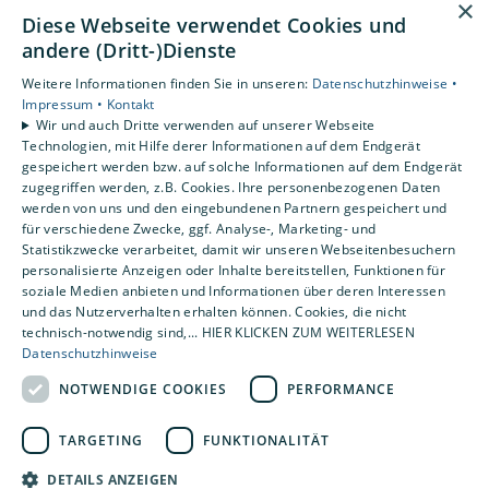
×
Diese Webseite verwendet Cookies und
Privatkunden
andere (Dritt-)Dienste
Gewerbekunden
Karriere
Weitere Informationen finden Sie in unseren:
Datenschutzhinweise •
Unternehmen
Impressum •
Kontakt
Wir und auch Dritte verwenden auf unserer Webseite
Kontakt
Technologien, mit Hilfe derer Informationen auf dem Endgerät
gespeichert werden bzw. auf solche Informationen auf dem Endgerät
zugegriffen werden, z.B. Cookies. Ihre personenbezogenen Daten
Um externe HTML-Inhalte anzuzeigen, benötigen wir
werden von uns und den eingebundenen Partnern gespeichert und
Ihre Einwilligung.
für verschiedene Zwecke, ggf. Analyse-, Marketing- und
Statistikzwecke verarbeitet, damit wir unseren Webseitenbesuchern
Weitere Informationen finden Sie in unserer
personalisierte Anzeigen oder Inhalte bereitstellen, Funktionen für
Datenschutzerklärung.
soziale Medien anbieten und Informationen über deren Interessen
und das Nutzerverhalten erhalten können. Cookies, die nicht
technisch-notwendig sind,... HIER KLICKEN ZUM WEITERLESEN
Cookie-Einstellungen öffnen
Datenschutzhinweise
NOTWENDIGE COOKIES
PERFORMANCE
TARGETING
FUNKTIONALITÄT
DETAILS ANZEIGEN