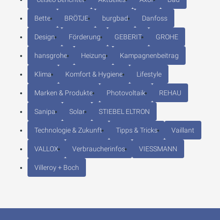
Bette
BRÖTJE
burgbad
Danfoss
Design
Förderung
GEBERIT
GROHE
hansgrohe
Heizung
Kampagnenbeitrag
Klima
Komfort & Hygiene
Lifestyle
Marken & Produkte
Photovoltaik
REHAU
Sanipa
Solar
STIEBEL ELTRON
Technologie & Zukunft
Tipps & Tricks
Vaillant
VALLOX
Verbraucherinfos
VIESSMANN
Villeroy + Boch