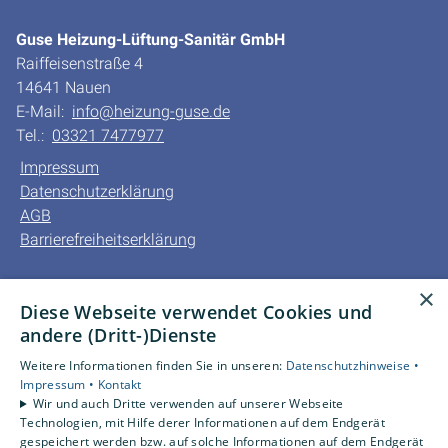
Guse Heizung-Lüftung-Sanitär GmbH
Raiffeisenstraße 4
14641 Nauen
E-Mail:
info@heizung-guse.de
Tel.:
03321 7477977
Impressum
Datenschutzerklärung
AGB
Barrierefreiheitserklärung
Unsere Bereiche
×
Diese Webseite verwendet Cookies und
Privatkunden
andere (Dritt-)Dienste
Gewerbekunden
Karriere
Weitere Informationen finden Sie in unseren:
Datenschutzhinweise •
Unternehmen
Impressum •
Kontakt
Wir und auch Dritte verwenden auf unserer Webseite
Kontakt
Technologien, mit Hilfe derer Informationen auf dem Endgerät
gespeichert werden bzw. auf solche Informationen auf dem Endgerät