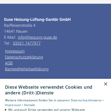
Guse Heizung-Lüftung-Sanitär GmbH
Raiffeisenstraße 4
14641 Nauen
E-Mail:
info@heizung-guse.de
Tel.:
03321 7477977
Impressum
Datenschutzerklärung
AGB
Barrierefreiheitserklärung
Unsere Bereiche
×
Diese Webseite verwendet Cookies und
Privatkunden
andere (Dritt-)Dienste
Gewerbekunden
Karriere
Weitere Informationen finden Sie in unseren:
Datenschutzhinweise •
Unternehmen
Impressum •
Kontakt
Wir und auch Dritte verwenden auf unserer Webseite
Kontakt