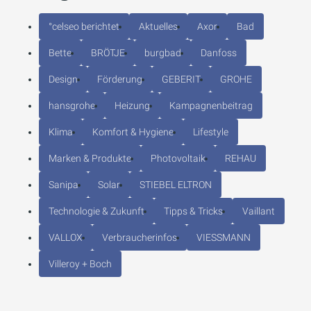
°celseo berichtet
Aktuelles
Axor
Bad
Bette
BRÖTJE
burgbad
Danfoss
Design
Förderung
GEBERIT
GROHE
hansgrohe
Heizung
Kampagnenbeitrag
Klima
Komfort & Hygiene
Lifestyle
Marken & Produkte
Photovoltaik
REHAU
Sanipa
Solar
STIEBEL ELTRON
Technologie & Zukunft
Tipps & Tricks
Vaillant
VALLOX
Verbraucherinfos
VIESSMANN
Villeroy + Boch