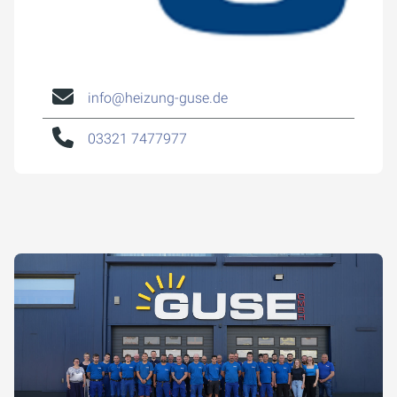
info@heizung-guse.de
03321 7477977