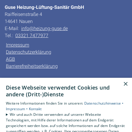
Guse Heizung-Lüftung-Sanitär GmbH
Raiffeisenstraße 4
14641 Nauen
E-Mail:
info@heizung-guse.de
Tel.:
03321 7477977
Impressum
Datenschutzerklärung
AGB
Barrierefreiheitserklärung
Unsere Bereiche
×
Diese Webseite verwendet Cookies und
Privatkunden
andere (Dritt-)Dienste
Gewerbekunden
Karriere
Weitere Informationen finden Sie in unseren:
Datenschutzhinweise •
Unternehmen
Impressum •
Kontakt
Wir und auch Dritte verwenden auf unserer Webseite
Kontakt
Technologien, mit Hilfe derer Informationen auf dem Endgerät
gespeichert werden bzw. auf solche Informationen auf dem Endgerät
zugegriffen werden, z.B. Cookies. Ihre personenbezogenen Daten