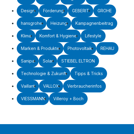
Design
Förderung
GEBERIT
GROHE
hansgrohe
Heizung
Kampagnenbeitrag
Klima
Komfort & Hygiene
Lifestyle
Marken & Produkte
Photovoltaik
REHAU
Sanipa
Solar
STIEBEL ELTRON
Technologie & Zukunft
Tipps & Tricks
Vaillant
VALLOX
Verbraucherinfos
VIESSMANN
Villeroy + Boch