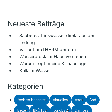
Neueste Beiträge
Sauberes Trinkwasser direkt aus der
Leitung
Vaillant aroTHERM perform
Wasserdruck im Haus verstehen
Warum tropft meine Klimaanlage
Kalk im Wasser
Kategorien
°celseo berichtet
Aktuelles
Axor
Bad
Bette
BRÖTJE
burgbad
Danfoss