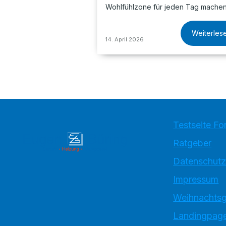
Wohlfühlzone für jeden Tag machen
Weiterles
14. April 2026
Testseite Fo
Ratgeber
Datenschutz
Impressum
Weihnachtsg
Landingpage