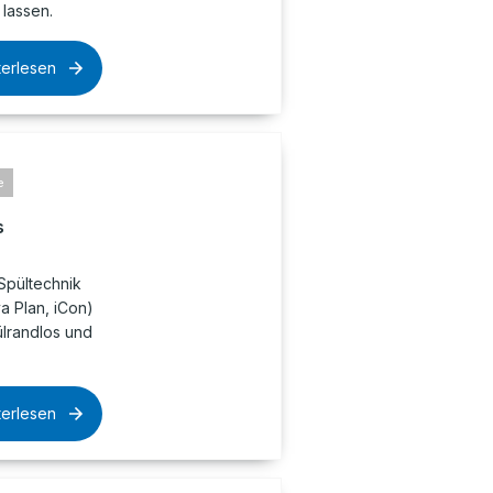
lassen.
terlesen
e
s
Spültechnik
 Plan, iCon)
pülrandlos und
terlesen