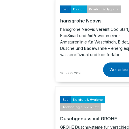
Bad
Design
Komfort & Hygiene
hansgrohe Neovis
hansgrohe Neovis vereint CoolStart
EcoSmart und AirPower in einer
Armaturenlinie für Waschtisch, Bidet,
Dusche und Badewanne – energies
wassereffizient und komfortabel.
Weiterles
26. Juni 2026
Bad
Komfort & Hygiene
Technologie & Zukunft
Duschgenuss mit GROHE
GROHE Duschsysteme für verschie