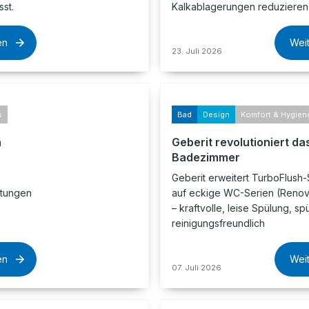
st.
Kalkablagerungen reduzieren 
en
Wei
23. Juli 2026
s
Bad
Design
Komfort & Hygien
n
Geberit revolutioniert da
Badezimmer
Geberit erweitert TurboFlush-
itungen
auf eckige WC-Serien (Renova
– kraftvolle, leise Spülung, s
.
reinigungsfreundlich
en
Wei
07. Juli 2026