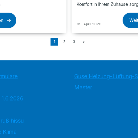
.
Komfort in Ihrem Zuhause sor
en
Wei
09. April 2026
1
2
3
rmulare
Guse Heizung-Lüftung-
Master
 1.6.2026
ruß hissu
 Klima