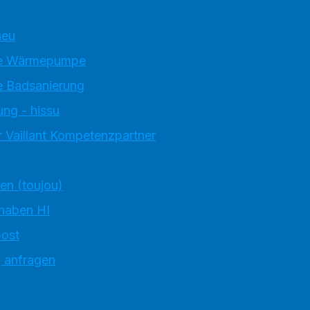
neu
e Wärmepumpe
 Badsanierung
ung - hissu
 Vaillant Kompetenzpartner
ten (toujou)
 haben HI
ost
g anfragen