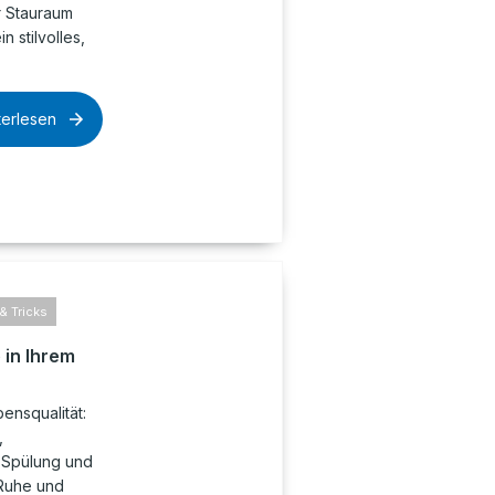
r Stauraum
 stilvolles,
terlesen
& Tricks
 in Ihrem
bensqualität:
,
C-Spülung und
Ruhe und