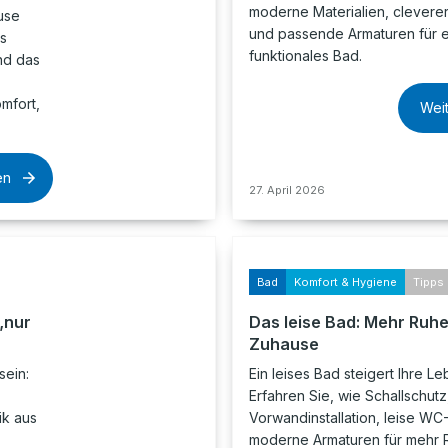
moderne Materialien, clevere
use
und passende Armaturen für ein
as
funktionales Bad.
nd das
mfort,
Wei
en
27. April 2026
Bad
Komfort & Hygiene
Tipps 
„nur
Das leise Bad: Mehr Ruhe
Zuhause
sein:
Ein leises Bad steigert Ihre Le
Erfahren Sie, wie Schallschutz
ik aus
Vorwandinstallation, leise W
moderne Armaturen für mehr 