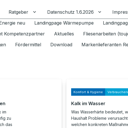
Ratgeber
Datenschutz 1.6.2026
Impre
Untermenü für Ratgeber umschalten
Untermenü f
Energie neu
Landingpage Wärmepumpe
Landingpag
ant Kompetenzpartner
Aktuelles
Fliesenarbeiten (tou
gen
Fördermittel
Download
Markenlieferanten R
Komfort & Hygiene
Verbraucheri
hen
Kalk im Wasser
k im
Was Wasserhärte bedeutet, w
fig zu
Haushalt Probleme verursacht
ch das
welchen konkreten Maßnahme