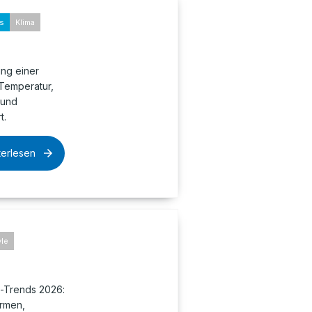
ks
Klima
ung einer
 Temperatur,
 und
t.
terlesen
yle
h-Trends 2026:
ormen,