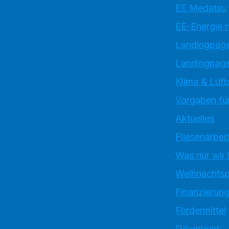
EE Medatsu
EE-Energie 
Landingpag
Landingpage
Klima & Lüft
Vorgaben für
Aktuelles
Fliesenarbei
Was nur wir
Weihnachtsp
Finanzierun
Fördermittel
Download