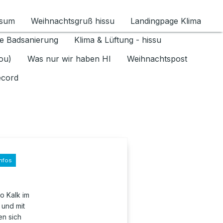
ssum
Weihnachtsgruß hissu
Landingpage Klima
ür Datenschutz 1.6.2026 umschalten
e Badsanierung
Klima & Lüftung - hissu
jou)
Was nur wir haben HI
Weihnachtspost
ecord
nfos
o Kalk im
 und mit
n sich