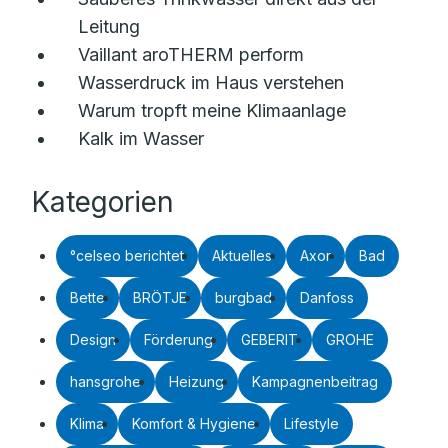
Leitung
Vaillant aroTHERM perform
Wasserdruck im Haus verstehen
Warum tropft meine Klimaanlage
Kalk im Wasser
Kategorien
°celseo berichtet
Aktuelles
Axor
Bad
Bette
BRÖTJE
burgbad
Danfoss
Design
Förderung
GEBERIT
GROHE
hansgrohe
Heizung
Kampagnenbeitrag
Klima
Komfort & Hygiene
Lifestyle