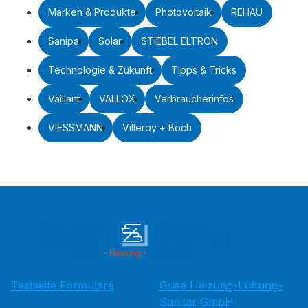
Marken & Produkte
Photovoltaik
REHAU
Sanipa
Solar
STIEBEL ELTRON
Technologie & Zukunft
Tipps & Tricks
Vaillant
VALLOX
Verbraucherinfos
VIESSMANN
Villeroy + Boch
Testseite Formulare
Guse Heizung-Lüftung-
Sanitär GmbH