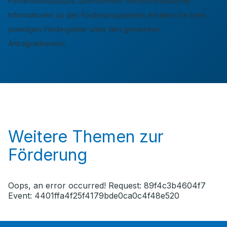
Fördermittelauskunft übernommen. Rechtsverbindliche
Informationen zu den Förderprogrammen erhalten Sie beim
jeweiligen Fördergeber unter den genannten
Antragsadressen.
Weitere Themen zur
Förderung
Oops, an error occurred! Request: 89f4c3b4604f7
Event: 4401ffa4f25f4179bde0ca0c4f48e520