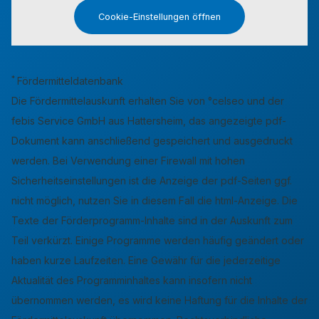
Cookie-Einstellungen öffnen
*
Fördermitteldatenbank
Die Fördermittelauskunft erhalten Sie von °celseo und der
febis Service GmbH aus Hattersheim, das angezeigte pdf-
Dokument kann anschließend gespeichert und ausgedruckt
werden. Bei Verwendung einer Firewall mit hohen
Sicherheitseinstellungen ist die Anzeige der pdf-Seiten ggf.
nicht möglich, nutzen Sie in diesem Fall die html-Anzeige. Die
Texte der Förderprogramm-Inhalte sind in der Auskunft zum
Teil verkürzt. Einige Programme werden häufig geändert oder
haben kurze Laufzeiten. Eine Gewähr für die jederzeitige
Aktualität des Programminhaltes kann insofern nicht
übernommen werden, es wird keine Haftung für die Inhalte der